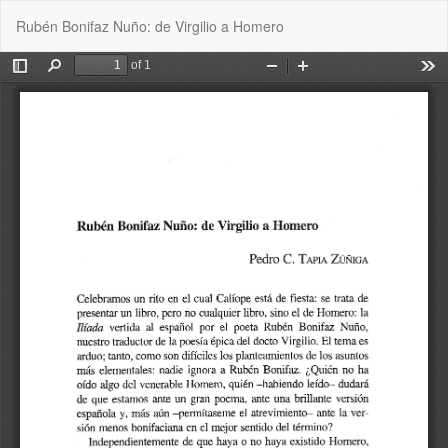
Volver
De
De
Rubén Bonifaz Nuño: de Virgilio a Homero
a
P
los
detalles
del
artículo