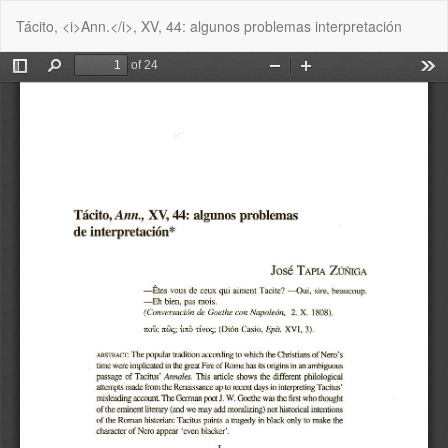
Volver
De
De
Tácito, <i>Ann.</i>, XV, 44: algunos problemas interpretación
a
P
los
detalles
del
artículo