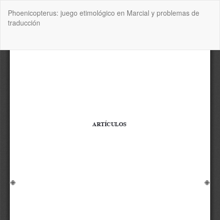
Volver
Phoenicopterus: juego etimológico en Marcial y problemas de
a
traducción
los
detalles
del
De
De
artículo
P