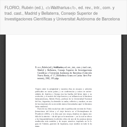
Volver
FLORIO, Rubén (ed.), <i>Waltharius</i>, ed. rev., intr., com. y
a
trad. cast., Madrid y Bellaterra, Consejo Superior de
los
Investigaciones Científicas y Universitat Autónoma de Barcelona
detalles
del
artículo
De
De
P