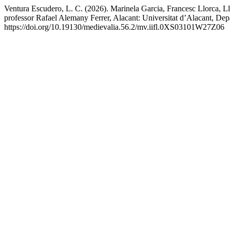
Ventura Escudero, L. C. (2026). Marinela Garcia, Francesc Llorca, Ll
professor Rafael Alemany Ferrer, Alacant: Universitat d’Alacant, Depar
https://doi.org/10.19130/medievalia.56.2/mv.iifl.0XS03101W27Z06