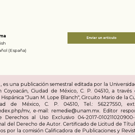
oma
Enviar un artículo
ish
ñol (España)
4), es una publicación semestral editada por la Univers
ón Coyoacán, Ciudad de México, C. P. 04510, a través d
a Hispánica "Juan M. Lope Blanch", Circuito Mario de la Cue
ad de México, C. P. 04510, Tel.: 56227550, ext. 
/index.php/mv, e-mail: remedie@unam.mx. Editor respo
 Derechos al Uso Exclusivo 04-2017-010211020900-
al del Derecho de Autor. Certificado de Licitud de Títul
 por la comisión Calificadora de Publicaciones y Revist