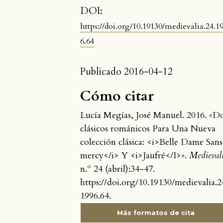
DOI:
https://doi.org/10.19130/medievalia.24.1
6.64
Publicado 2016-04-12
Cómo citar
Lucía Megías, José Manuel. 2016. «D
clásicos románicos Para Una Nueva
colección clásica: <i>Belle Dame Sans
mercy</i> Y <i>Jaufré</I>».
Medieval
n.º 24 (abril):34-47.
https://doi.org/10.19130/medievalia.2
1996.64.
Más formatos de cita