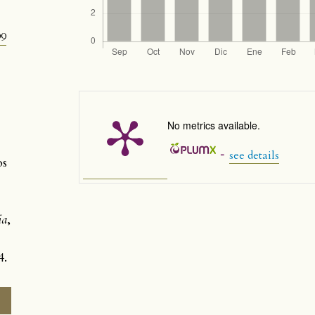
99
No metrics available.
-
see details
os
ia
,
4.