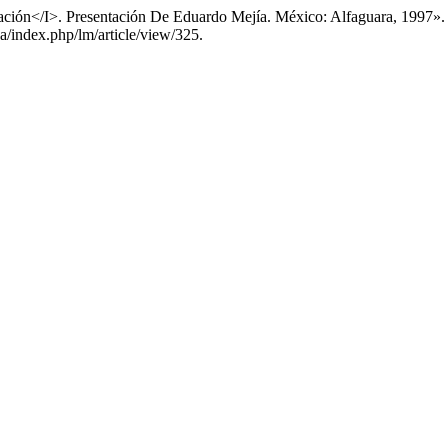
ación</I>. Presentación De Eduardo Mejía. México: Alfaguara, 1997»
na/index.php/lm/article/view/325.