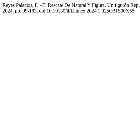
Reyes Palacios, F. «El Rescate De Natural Y Figura, Un figurón Re
2024, pp. 99-183, doi:10.19130/iifl.litmex.2024.1.025O31S00X55.