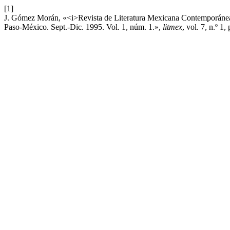
[1]
J. Gómez Morán, «<i>Revista de Literatura Mexicana Contemporánea</
Paso-México. Sept.-Dic. 1995. Vol. 1, núm. 1.»,
litmex
, vol. 7, n.º 1