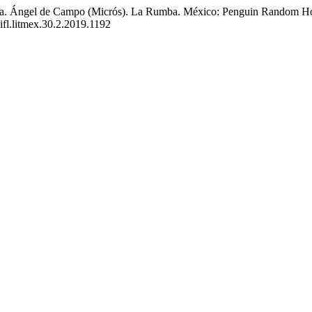
ogía. Ángel de Campo (Micrós). La Rumba. México: Penguin Random H
iifl.litmex.30.2.2019.1192