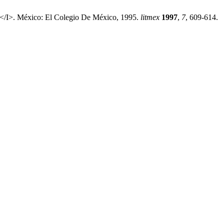
X</I>. México: El Colegio De México, 1995.
litmex
1997
,
7
, 609-614.