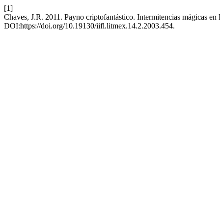
[1]
Chaves, J.R. 2011. Payno criptofantástico. Intermitencias mágicas en E
DOI:https://doi.org/10.19130/iifl.litmex.14.2.2003.454.