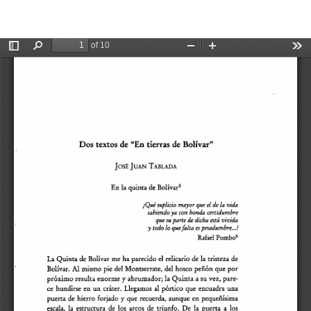
Volver
De
De
Dos textos de "En tierras de Bolívar"
a
P
los
detalles
del
artículo