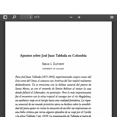
Volver
De
De
Apuntes sobre José Juan Tablada en Colombia
a
P
los
detalles
del
artículo