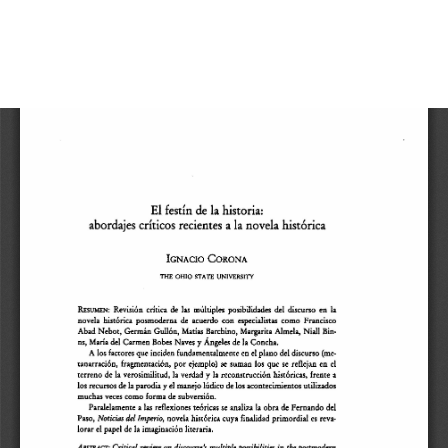
Volver
El festín de la historia: abordajes críticos recientes a la
a
novela histórica
los
detalles
De
De
del
P
artículo