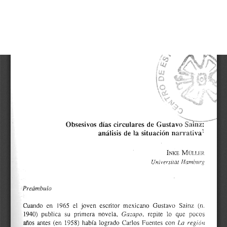
Volver
Obsesivos días circulares de Gustavo Sainz: análisis de la
a
situación narrativa
los
detalles
De
De
del
P
artículo