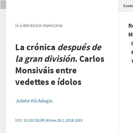
Conte
R
in
Literatura mexicana
M
La crónica
después de
la gran división
. Carlos
Monsiváis entre
vedettes e ídolos
Julieta Viú Adagio
DOI:
10.19130/iifl.litmex.29.1.2018.1063