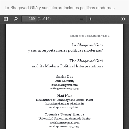
Volver
De
De
La Bhagavad Gītā y sus interpretaciones políticas modernas
a
P
los
detalles
del
artículo