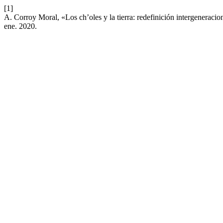
[1]
A. Corroy Moral, «Los ch’oles y la tierra: redefinición intergeneraci
ene. 2020.