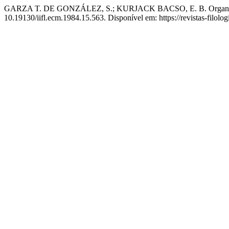
GARZA T. DE GONZÁLEZ, S.; KURJACK BACSO, E. B. Organizació
10.19130/iifl.ecm.1984.15.563. Disponível em: https://revistas-filol