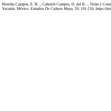
Heredia Campos, E. B. ., Cahuich Campos, D. del R. ., Terán y Contre
Yucatán, México.
Estudios De Cultura Maya
,
59
, 191-216. https://d