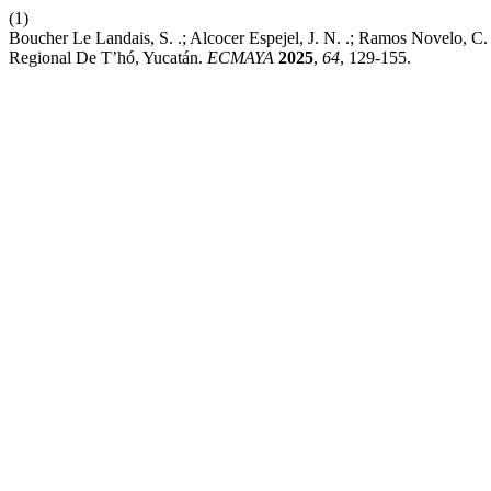
(1)
Boucher Le Landais, S. .; Alcocer Espejel, J. N. .; Ramos Novelo, C
Regional De T’hó, Yucatán.
ECMAYA
2025
,
64
, 129-155.