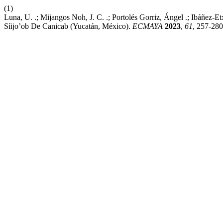
(1)
Luna, U. .; Mijangos Noh, J. C. .; Portolés Gorriz, Ángel .; Ibáñez
Síijo’ob De Canicab (Yucatán, México).
ECMAYA
2023
,
61
, 257-280