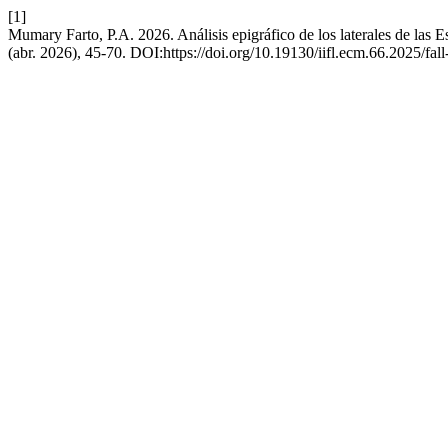
[1]
Mumary Farto, P.A. 2026. Análisis epigráfico de los laterales de la
(abr. 2026), 45-70. DOI:https://doi.org/10.19130/iifl.ecm.66.2025/fal