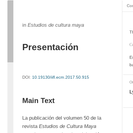
Con
in
Estudios de cultura maya
T
Presentación
C
E
b
DOI:
10.19130/iifl.ecm.2017.50.915
Or
L
Main Text
La publicación del volumen 50 de la 
revista 
Estudios de Cultura Maya