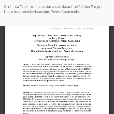
Volver
Cerámica Tzakol e interacción social durante el Clásico Temprano.
a
Una mirada desde Naachtún, Petén, Guatemala
los
detalles
del
Des
De
artículo
P