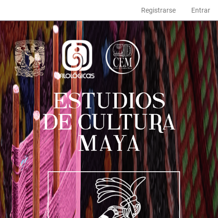
Navegación
Registrarse
Entrar
principal
Contenido
principal
Barra
lateral