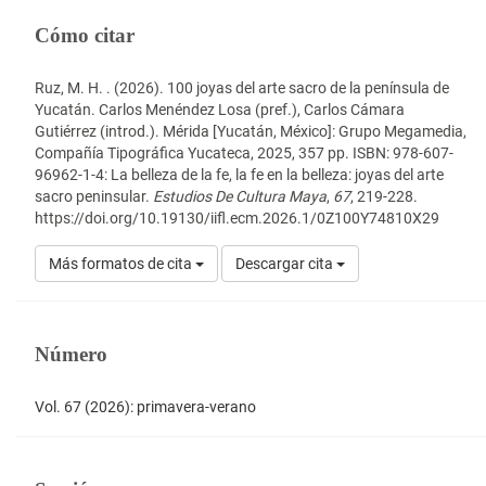
artículo
Detalles
Cómo citar
del
artículo
Ruz, M. H. . (2026). 100 joyas del arte sacro de la península de
Yucatán. Carlos Menéndez Losa (pref.), Carlos Cámara
Gutiérrez (introd.). Mérida [Yucatán, México]: Grupo Megamedia,
Compañía Tipográfica Yucateca, 2025, 357 pp. ISBN: 978-607-
96962-1-4: La belleza de la fe, la fe en la belleza: joyas del arte
sacro peninsular.
Estudios De Cultura Maya
,
67
, 219-228.
https://doi.org/10.19130/iifl.ecm.2026.1/0Z100Y74810X29
Más formatos de cita
Descargar cita
Número
Vol. 67 (2026): primavera-verano