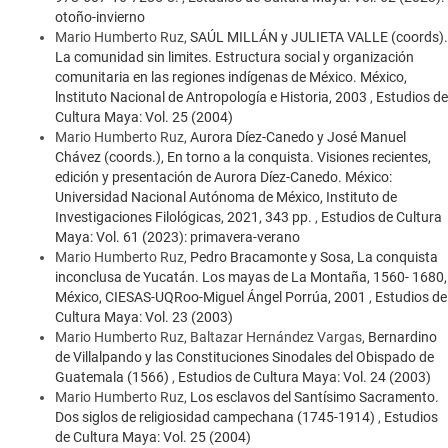
otoño-invierno
Mario Humberto Ruz,
SAÚL MILLÁN y JULIETA VALLE (coords).
La comunidad sin limites. Estructura social y organización
comunitaria en las regiones indígenas de México. México,
lnstituto Nacional de Antropología e Historia, 2003
,
Estudios de
Cultura Maya: Vol. 25 (2004)
Mario Humberto Ruz,
Aurora Díez-Canedo y José Manuel
Chávez (coords.), En torno a la conquista. Visiones recientes,
edición y presentación de Aurora Díez-Canedo. México:
Universidad Nacional Autónoma de México, Instituto de
Investigaciones Filológicas, 2021, 343 pp.
,
Estudios de Cultura
Maya: Vol. 61 (2023): primavera-verano
Mario Humberto Ruz,
Pedro Bracamonte y Sosa, La conquista
inconclusa de Yucatán. Los mayas de La Montaña, 1560- 1680,
México, CIESAS-UQRoo-Miguel Ángel Porrúa, 2001
,
Estudios de
Cultura Maya: Vol. 23 (2003)
Mario Humberto Ruz, Baltazar Hernández Vargas,
Bernardino
de Villalpando y las Constituciones Sinodales del Obispado de
Guatemala (1566)
,
Estudios de Cultura Maya: Vol. 24 (2003)
Mario Humberto Ruz,
Los esclavos del Santísimo Sacramento.
Dos siglos de religiosidad campechana (1745-1914)
,
Estudios
de Cultura Maya: Vol. 25 (2004)