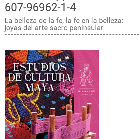
607-96962-1-4
La belleza de la fe, la fe en la belleza:
joyas del arte sacro peninsular
Barra
lateral
del
artículo