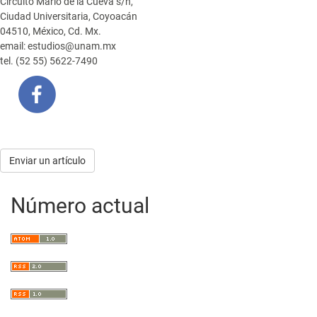
Circuito Mario de la Cueva s/n,
Ciudad Universitaria, Coyoacán
04510, México, Cd. Mx.
email: estudios@unam.mx
tel. (52 55) 5622-7490
Enviar
Enviar un artículo
un
Número actual
artículo