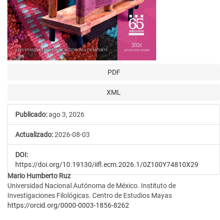
PDF
XML
Publicado:
ago 3, 2026
Actualizado:
2026-08-03
DOI:
https://doi.org/10.19130/iifl.ecm.2026.1/0Z100Y74810X29
Contenido
Mario Humberto Ruz
Universidad Nacional Autónoma de México. Instituto de
principal
Investigaciones Filológicas. Centro de Estudios Mayas
https://orcid.org/0000-0003-1856-8262
del