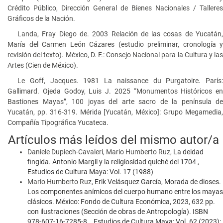
Crédito Público, Dirección General de Bienes Nacionales / Talleres
Gráficos de la Nación.
Landa, Fray Diego de. 2003 Relación de las cosas de Yucatán,
María del Carmen León Cázares (estudio preliminar, cronología y
revisión del texto). México, D. F.: Consejo Nacional para la Cultura y las
Artes (Cien de México).
Le Goff, Jacques. 1981 La naissance du Purgatoire. París:
Gallimard. Ojeda Godoy, Luis J. 2025 “Monumentos Históricos en
Bastiones Mayas”, 100 joyas del arte sacro de la península de
Yucatán, pp. 316-319. Mérida [Yucatán, México]: Grupo Megamedia,
Compañía Tipográfica Yucateca.
Artículos más leídos del mismo autor/a
Daniele Dupiech-Cavaleri, Mario Humberto Ruz,
La deidad
fingida. Antonio Margil y la religiosidad quiché del 1704
,
Estudios de Cultura Maya: Vol. 17 (1988)
Mario Humberto Ruz,
Erik Velásquez García, Morada de dioses.
Los componentes anímicos del cuerpo humano entre los mayas
clásicos. México: Fondo de Cultura Económica, 2023, 632 pp.
con ilustraciones (Sección de obras de Antropología). ISBN
978-607-16-7285-8.
,
Estudios de Cultura Maya: Vol. 62 (2023):