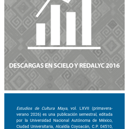
Estudios de Cultura Maya
, vol. LXVII (primavera-
verano 2026) es una publicación semestral, editada
por la Universidad Nacional Autónoma de México,
Ciudad Universitaria, Alcaldía Coyoacán, C.P. 04510,