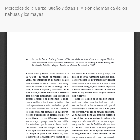
Volver
Mercedes de la Garza, Sueño y éxtasis. Visión chamánica de los
a
nahuas y los mayas.
los
detalles
del
Des
De
artículo
P