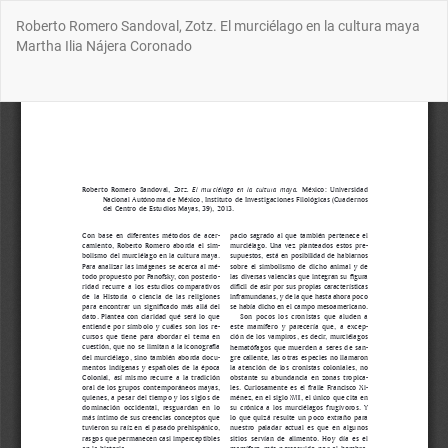
Volver
Roberto Romero Sandoval, Zotz. El murciélago en la cultura maya
a
Martha Ilia Nájera Coronado
los
detalles
del
Des
De
artículo
P