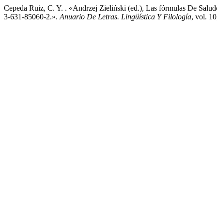
Cepeda Ruiz, C. Y. . «Andrzej Zieliński (ed.), Las fórmulas De Salu
3-631-85060-2.».
Anuario De Letras. Lingüística Y Filología
, vol. 1