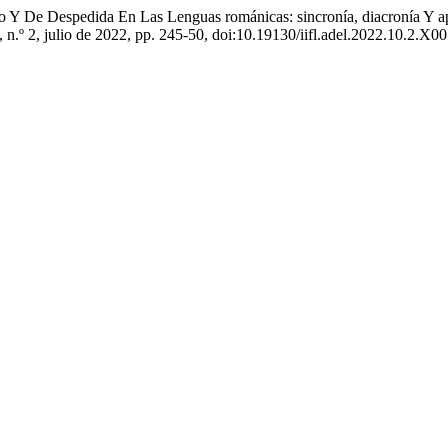
do Y De Despedida En Las Lenguas románicas: sincronía, diacronía Y ap
0, n.º 2, julio de 2022, pp. 245-50, doi:10.19130/iifl.adel.2022.10.2.X