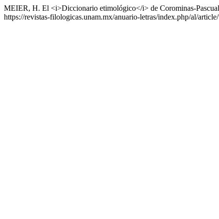
MEIER, H. El <i>Diccionario etimológico</i> de Corominas-Pascua
https://revistas-filologicas.unam.mx/anuario-letras/index.php/al/artic