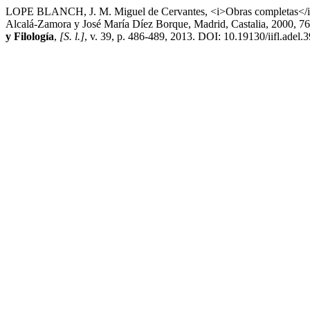
LOPE BLANCH, J. M. Miguel de Cervantes, <i>Obras completas</i>. E
Alcalá-Zamora y José María Díez Borque, Madrid, Castalia, 2000, 764
y Filología
,
[S. l.]
, v. 39, p. 486-489, 2013. DOI: 10.19130/iifl.adel.