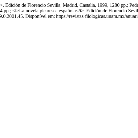
dición de Florencio Sevilla, Madrid, Castalia, 1999, 1280 pp.; Pedr
 pp.; <i>La novela picaresca española</i>. Edición de Florencio Sevil
39.0.2001.45. Disponível em: https://revistas-filologicas.unam.mx/anuari