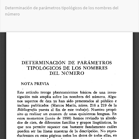
Volver
Determinación de parámetros tipológi­cos de los nombres del
a
número
los
detalles
del
Des
De
artículo
PD