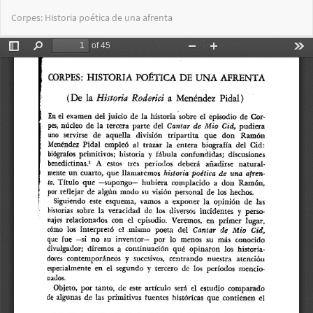
Volver
Des
De
Corpes: Historia poética de una afrenta
a
PD
los
detalles
del
artículo