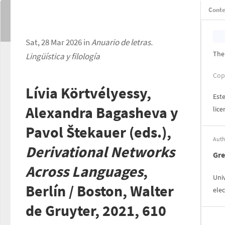
Conte
Sat, 28 Mar 2026 in
Anuario de letras.
The
Lingüística y filología
Cop
Lívia Körtvélyessy,
Este
Alexandra Bagasheva y
lic
Pavol Štekauer (eds.),
Auth
Derivational Networks
Gre
Across Languages
,
Uni
Berlín / Boston, Walter
ele
de Gruyter, 2021, 610