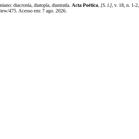
o: diacronía, diatopía, diastratía.
Acta Poética
,
[S. l.]
, v. 18, n. 1
e/view/475. Acesso em: 7 ago. 2026.